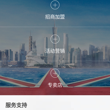
招商加盟
活动营销
专卖店
服务支持