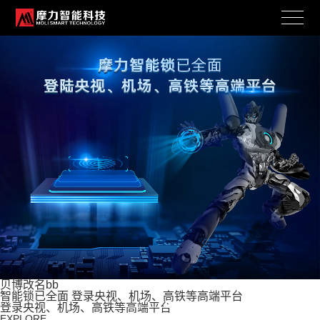
贝博改名bb
智能锁已全面 登录央视、机场、高铁等高端平台
登录央视、机场、高铁等高端平台
EXPLORE