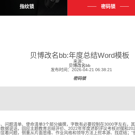
指纹锁
密码锁
贝博改名bb:年度总结Word模板
来源：
贝博改名bb
发布时间：2026-04-21 06:38:21
密码锁
题清单、使命清单3个部分编撰，字数有必要控制在3000字左右，其间
据说话，回应主题教育总结评价、2022年年度述职评议考核对摆和202
着问题，侧重从片面思维、作业风格和领导方法上挖本源、找症结；“使命