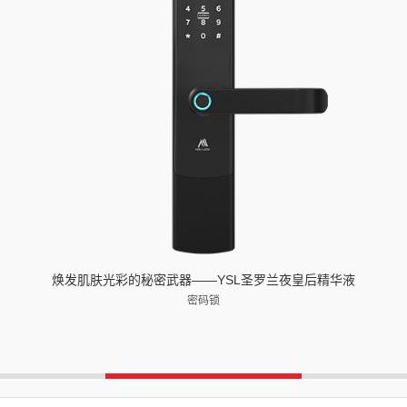
焕发肌肤光彩的秘密武器——YSL圣罗兰夜皇后精华液
密码锁