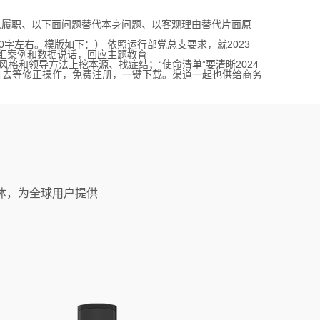
履职、以下面问题替代本身问题、以客观理由替代片面原
左右。模版如下：） 依照运行部党总支要求，就2023
细案例和数据说话，回应主题教育
和领导方法上挖本源、找症结；“使命清单”要清晰2024
加删去等修正操作，免费注册，一键下载。渠道一起也供给商务
体，为全球用户提供