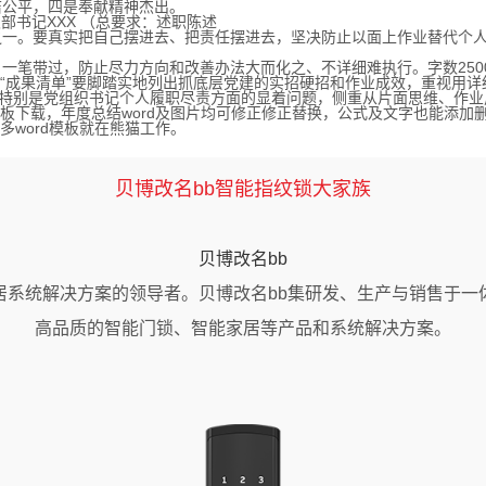
公平，四是奉献精神杰出。
书记XXX （总要求：述职陈述
。要真实把自己摆进去、把责任摆进去，坚决防止以面上作业替代个人
带过，防止尽力方向和改善办法大而化之、不详细难执行。字数2500字
“成果清单”要脚踏实地列出抓底层党建的实招硬招和作业成效，重视用详
别是党组织书记个人履职尽责方面的显着问题，侧重从片面思维、作业风格
模板下载，年度总结word及图片均可修正修正替换，公式及文字也能添
，更多word模板就在熊猫工作。
贝博改名bb智能指纹锁大家族
贝博改名bb
居系统解决方案的领导者。贝博改名bb集研发、生产与销售于一
高品质的智能门锁、智能家居等产品和系统解决方案。