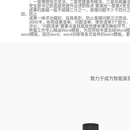
：一是理想信念坚决，二是党建事务精深，三是风格廉洁
党支部书记抓底层党建作业述职陈述 聚烯烃一部第X党支部
成果的篇幅一般不超越三分之一，查摆问题不少于四分之一
因，防止
成果一味评功摆好、自我表彰，防止查摆问题泛泛而谈、一笔
3000字，依照成果清单、问题清单、使命清单3个部分，
评价；“问题清单”要要点查找底层党建单薄范畴和环节，特
熊猫工作专心精品Word模板，为您供给年度总结Word
word模板，简历word，word训练等各式各样的word模板
致力于成为智能家