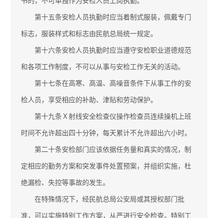
书的，不可单独作为安检人员上岗执勤。
第十五条安检人员执勤时应当着制式服装，佩戴专门
标志，服装样式和标志由民航总局统一规定。
第十六条安检人员执勤时应当遵守安检职业道德规范
和各项工作制度，不可以从事与安检工作无关的活动。
第十七条在高寒、高温、高噪音条件下从事工作的安
检人员，享受相应的补助、津贴和劳动保护。
第十九条Ｘ射线安全检查仪操作检查员连续操机上班
时间不允许超出四十分钟，每天累计不允许超出六小时。
第二十条安检部门应该依据任务量和真实的情况，制
定相应的勤务方案和突发事件处置预案，并组织实施，杜
绝漏检、失控等事故的发生。
在特殊情况下，经民航总局公安局或其授权部门批
准，可以实施特别工作方案，从严进行安全检查。特别工