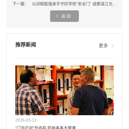
下一篇：
以训赋能强身手守好学校“安全门” 成都温江光华瑞幼立异安保训练
返 回
推荐新闻
更多
2026-03-13
“门当户对”升内存 时尚本本大提速