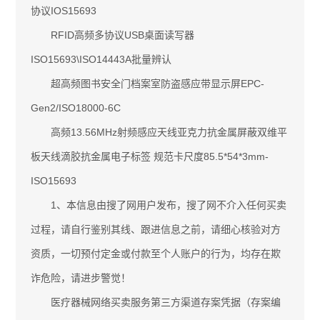
协议IOS15693
RFID高频多协议USB桌面读写器
ISO15693\ISO14443A批量辨认
超高频图书安全门档案室防盗感应带显示屏EPC-
Gen2/ISO18000-6C
高频13.56MHz射频感应天线亚克力抗金属屏蔽双维平
板天线滴胶抗金属电子标签 规范卡尺度85.5*54*3mm-
ISO15693
1、本信息由搜了网用户发布，搜了网不介入任何买卖
过程，请自行鉴别其线、跟进信息之前，请细心核验对方
资质，一切预付定金或付款至个人账户的行为，均存在欺
诈危险，请进步警觉！
医疗器械网络买卖服务第三方渠道存案凭据（存案编