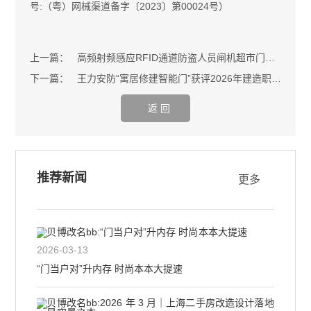
号:（粤）网械渠道备字〔2023〕第00024号）
上一篇：
高频射频感应RFID通道防盗人员闸机超市门禁图书馆安全门双通道
下一篇：
王力安防“寓居修建智能门”获评2026年建造职业科技效果推行项目
返 回
推荐新闻
更多
2026-03-13
“门当户对”升内存 时尚本本大提速